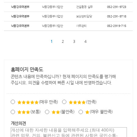
낙동강유역본부
낙동강동부사업단
건설환경 실무
052-291-9723
낙동강유역본부
낙동강동부사업단
보상관리담당
052-291-9718
낙동강유역본부
낙동강동부사업단
사무관리
052-2919-715
1
2
3
4
홈페이지 만족도
콘텐츠 내용에 만족하십니까? 현재 페이지의 만족도를 평가해
주십시오. 의견을 수렴하여 빠른 시일 내에 반영하겠습니다.
(매우 만족)
(만족)
(보통)
(불만족)
(매우 불만족)
개선의견