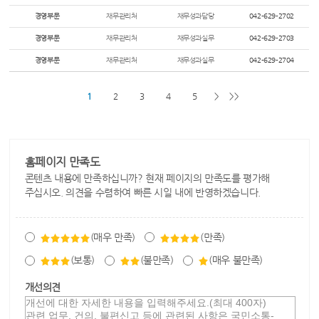
경영부문
재무관리처
재무성과담당
042-629-2702
경영부문
재무관리처
재무성과실무
042-629-2703
경영부문
재무관리처
재무성과실무
042-629-2704
1
2
3
4
5
>
>>
홈페이지 만족도
콘텐츠 내용에 만족하십니까? 현재 페이지의 만족도를 평가해
주십시오. 의견을 수렴하여 빠른 시일 내에 반영하겠습니다.
(매우 만족)
(만족)
(보통)
(불만족)
(매우 불만족)
개선의견