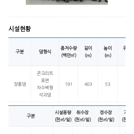
시설현황
총저수량
길이
높이
유역
구분
댐형식
(백만㎥)
(m)
(m)
(㎦
콘크리트
표면
장흥댐
191
403
53
19
차수벽형
석괴댐
시설용량
취수장
정수장
가압
구분
(천㎥/일)
(천㎥/일)
(천㎥/일)
(천㎥/
강진 