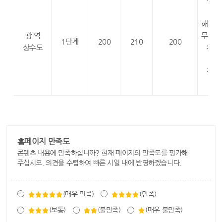
185
해남 : 
광 역
무안 : 
1단계
200
210
200
상수도
완도 
9.3
장동 
2.1
홈페이지 만족도
콘텐츠 내용에 만족하십니까? 현재 페이지의 만족도를 평가해
주십시오. 의견을 수렴하여 빠른 시일 내에 반영하겠습니다.
(매우 만족)
(만족)
(보통)
(불만족)
(매우 불만족)