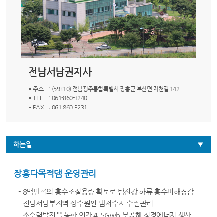
전남서남권지사
주소
: (59310) 전남광주통합특별시 장흥군 부산면 지천길 142
TEL
: 061-860-3240
FAX
: 061-860-3231
하는일
장흥다목적댐 운영관리
- 8백만㎥의 홍수조절용량 확보로 탐진강 하류 홍수피해경감
- 전남서남부지역 상수원인 댐저수지 수질관리
- 소수력발전을 통한 연간 4.5Gwh 무공해 청정에너지 생산