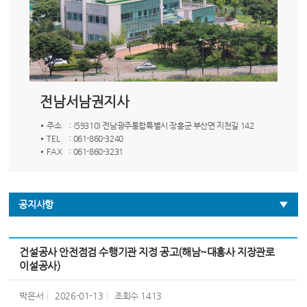
전남서남권지사
주소
: (59310) 전남광주통합특별시 장흥군 부산면 지천길 142
TEL
: 061-860-3240
FAX
: 061-860-3231
공지사항
건설공사 안전점검 수행기관 지정 공고(해남~대흥사 지장관로
이설공사)
박은서
2026-01-13
조회수
1413