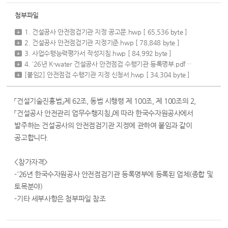
첨부파일
1. 건설공사 안전점검기관 지정 공고문.hwp
[ 65,536 byte ]
2. 건설공사 안전점검기관 지정기준.hwp
[ 78,848 byte ]
3. 사업수행능력평가서 작성지침.hwp
[ 84,992 byte ]
4. `26년 K-water 건설공사 안전점검 수행기관 등록명부.pdf
[ 166,641 byt
[붙임2] 안전점검 수행기관 지정 신청서.hwp
[ 34,304 byte ]
「건설기술진흥법」제 62조, 동법 시행령 제 100조, 제 100조의 2,
「건설공사 안전관리 업무수행지침」에 따라 한국수자원공사에서
발주하는 건설공사의 안전점검기관 지정에 관하여 붙임과 같이
공고합니다.
<참가자격>
-'26년 한국수자원공사 안전점검기관 등록명부에 등록된 업체(종합 및
토목분야)
-기타 세부사항은 첨부파일 참조