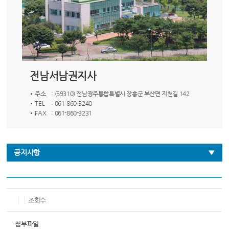
전남서남권지사
주소
: (59310) 전남광주통합특별시 장흥군 부산면 지천길 142
TEL
: 061-860-3240
FAX
: 061-860-3231
공지사항
조회수
첨부파일