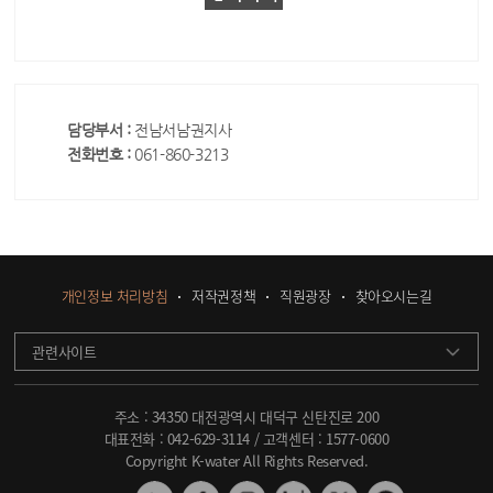
담당부서 :
전남서남권지사
전화번호 :
061-860-3213
개인정보 처리방침
저작권정책
직원광장
찾아오시는길
관련사이트
주소 : 34350 대전광역시 대덕구 신탄진로 200
대표전화 :
042-629-3114
/ 고객센터 :
1577-0600
Copyright K-water All Rights Reserved.