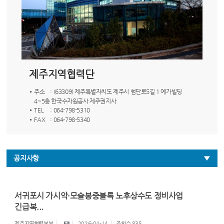
제주지역협력단
주소
: (63309) 제주특별자치도 제주시 첨단로5길 1 예가빌딩
4~5층 한국수자원공사 제주권지사
TEL
: 064-798-5310
FAX
: 064-798-5340
공지사항
서귀포시 가시악·모슬봉중블록 노후상수도 정비사업
긴급복...
제주지역협력본부
2026-04-14
조회수
835