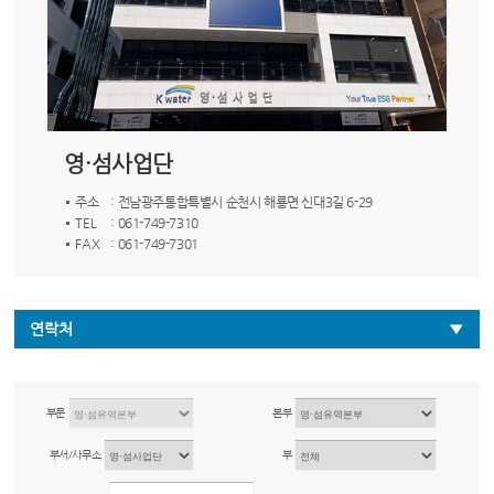
영·섬사업단
주소
: 전남광주통합특별시 순천시 해룡면 신대3길 6-29
TEL
: 061-749-7310
FAX
: 061-749-7301
연락처
부문
본부
부서/사무소
부