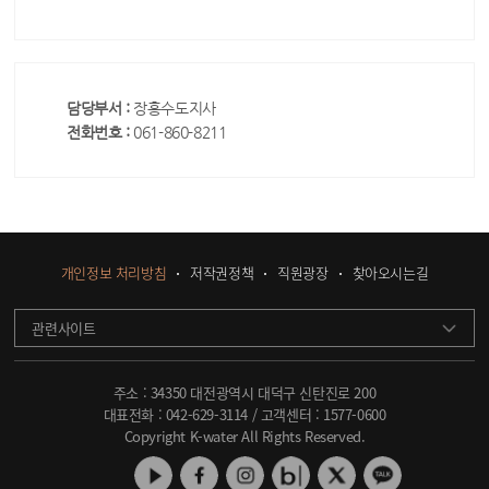
담당부서 :
장흥수도지사
전화번호 :
061-860-8211
개인정보 처리방침
저작권정책
직원광장
찾아오시는길
관련사이트
주소 : 34350 대전광역시 대덕구 신탄진로 200
대표전화 :
042-629-3114
/ 고객센터 :
1577-0600
Copyright K-water All Rights Reserved.