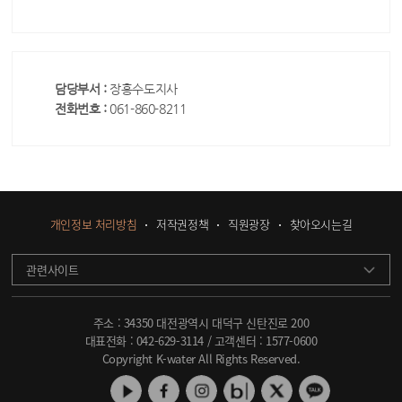
담당부서 :
장흥수도지사
전화번호 :
061-860-8211
개인정보 처리방침
저작권정책
직원광장
찾아오시는길
관련사이트
주소 : 34350 대전광역시 대덕구 신탄진로 200
대표전화 :
042-629-3114
/ 고객센터 :
1577-0600
Copyright K-water All Rights Reserved.