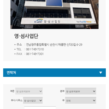
영·섬사업단
주소
: 전남광주통합특별시 순천시 해룡면 신대3길 6-29
TEL
: 061-749-7310
FAX
: 061-749-7301
연락처
부문
본부
부서/사무소
부