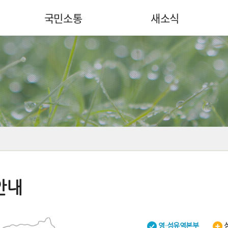
국민소통
새소식
안내
영·섬유역본부