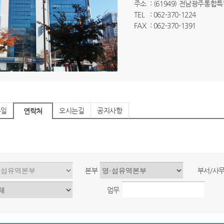
주소
: (61949) 전남광주통
TEL
: 062-370-1224
FAX
: 062-370-1391
는일
오시는길
공지사항
연락처
본부
부서/사
업무