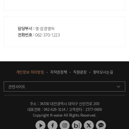
담당부서 :
영·섬경영처
전화번호 :
062-370-1223
개인정보 처리방침
저작권정책
직원광장
찾아오시는길
관련사이트
주소 : 34350 대전광역시 대덕구 신탄진로 200
대표전화 :
042-629-3114
/ 고객센터 :
1577-0600
Copyright K-water All Rights Reserved.