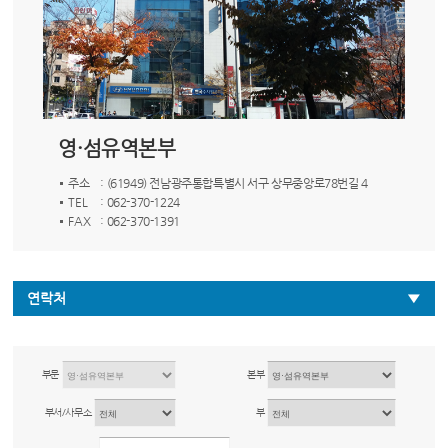
영·섬유역본부
주소
: (61949) 전남광주통합특별시 서구 상무중앙로78번길 4
TEL
: 062-370-1224
FAX
: 062-370-1391
연락처
부문
본부
부서/사무소
부