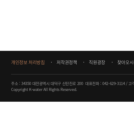
개인정보 처리방침
저작권정책
직원광장
찾아오시
주소 : 34350 대전광역시 대덕구 신탄진로 200
대표전화 :
042-629-3114
/ 고
Copyright K-water All Rights Reserved.