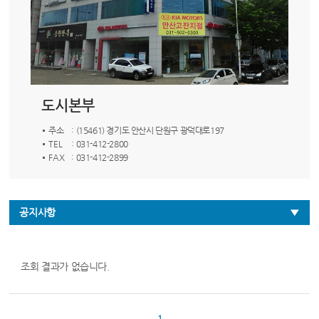
도시본부
주소
: (15461) 경기도 안산시 단원구 광덕대로197
TEL
: 031-412-2800
FAX
: 031-412-2899
공지사항
조회 결과가 없습니다.
1