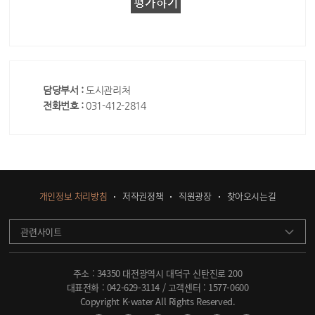
담당부서 :
도시관리처
전화번호 :
031-412-2814
개인정보 처리방침
저작권정책
직원광장
찾아오시는길
관련사이트
주소 : 34350 대전광역시 대덕구 신탄진로 200
대표전화 :
042-629-3114
/ 고객센터 :
1577-0600
Copyright K-water All Rights Reserved.