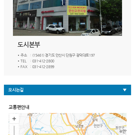
도시본부
주소
: (15461) 경기도 안산시 단원구 광덕대로197
TEL
: 031-412-2800
FAX
: 031-412-2899
오시는길
교통편안내