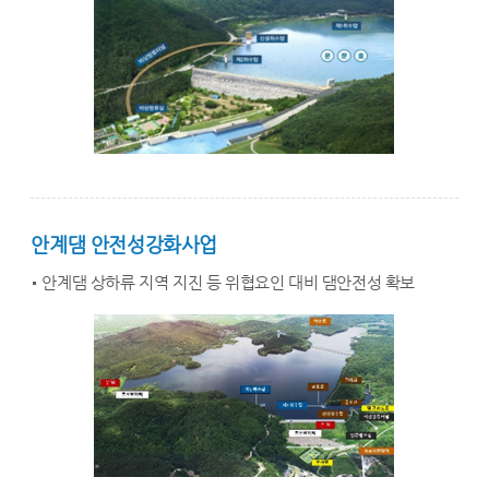
안계댐 안전성강화사업
안계댐 상하류 지역 지진 등 위협요인 대비 댐안전성 확보