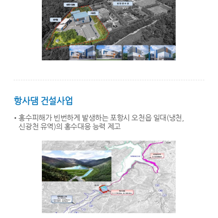
항사댐 건설사업
홍수피해가 빈번하게 발생하는 포항시 오천읍 일대(냉천,
신광천 유역)의 홍수대응 능력 제고