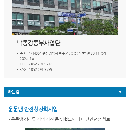
낙동강동부사업단
주소
: (44951)울산광역시 울주군 삼남읍 도호1길 39-11 상가
202동 3층
TEL
: 052-291-9712
FAX
: 052-291-9799
하는일
운문댐 안전성강화사업
운문댐 상하류 지역 지진 등 위협요인 대비 댐안전성 확보