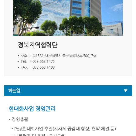
경북지역협력단
주소
: (41581) 대구광역시 북구 중앙대로 500, 7층
TEL
: 053-668-1476
FAX
: 053-668-1499
하는일
현대화사업 경영관리
경영총괄
- Post현대화사업 추진(지자체 공감대 형성, 협약 체결 등)
- 내부평가 및 조직ㆍ인사관리