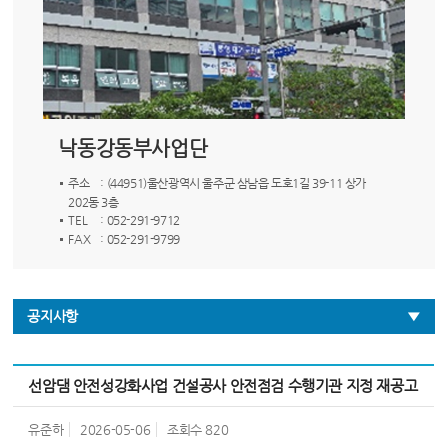
낙동강동부사업단
주소
: (44951)울산광역시 울주군 삼남읍 도호1길 39-11 상가
202동 3층
TEL
: 052-291-9712
FAX
: 052-291-9799
공지사항
선암댐 안전성강화사업 건설공사 안전점검 수행기관 지정 재공고
유준하
2026-05-06
조회수
820