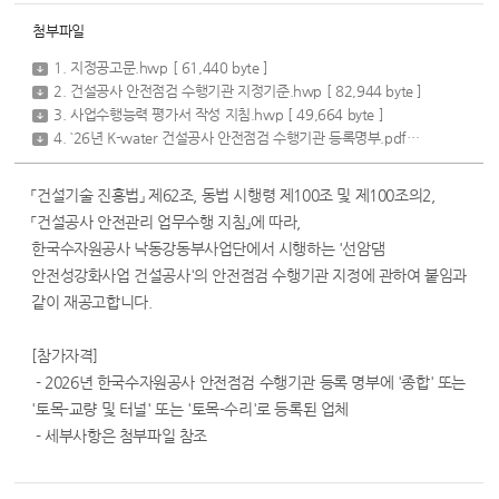
첨부파일
1. 지정공고문.hwp
[ 61,440 byte ]
2. 건설공사 안전점검 수행기관 지정기준.hwp
[ 82,944 byte ]
3. 사업수행능력 평가서 작성 지침.hwp
[ 49,664 byte ]
4. `26년 K-water 건설공사 안전점검 수행기관 등록명부.pdf
[ 199,645 byt
「건설기술 진흥법」 제62조, 동법 시행령 제100조 및 제100조의2,
「건설공사 안전관리 업무수행 지침」에 따라,
한국수자원공사 낙동강동부사업단에서 시행하는 '선암댐
안전성강화사업 건설공사'의 안전점검 수행기관 지정에 관하여 붙임과
같이 재공고합니다.
[참가자격]
- 2026년 한국수자원공사 안전점검 수행기관 등록 명부에 '종합' 또는
'토목-교량 및 터널' 또는 '토목-수리'로 등록된 업체
- 세부사항은 첨부파일 참조