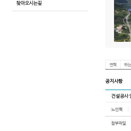
찾아오시는길
연혁
하
공지사항
건설공사 
노인혁
첨부파일