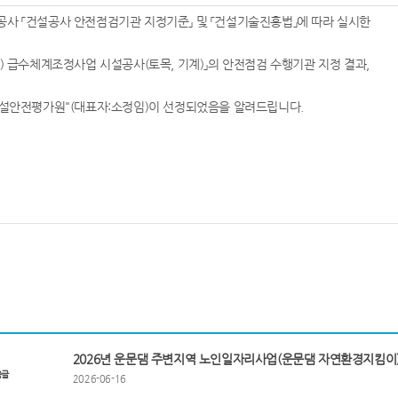
사 「건설공사 안전점검기관 지정기준」 및 「건설기술진흥법」에 따라 실시한
차) 급수체계조정사업 시설공사(토목, 기계)」의 안전점검 수행기관 지정 결과,
시설안전평가원"(대표자:소정임)이 선정되었음을 알려드립니다.
2026년 운문댐 주변지역 노인일자리사업(운문댐 자연환경지킴이
음글
2026-06-16