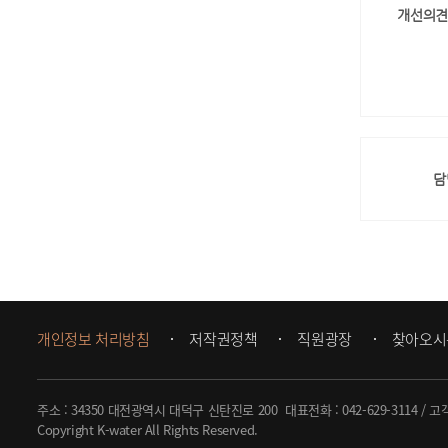
개선의견
담
개인정보 처리방침
저작권정책
직원광장
찾아오시
주소 : 34350 대전광역시 대덕구 신탄진로 200
대표전화 :
042-629-3114
/ 고
Copyright K-water All Rights Reserved.