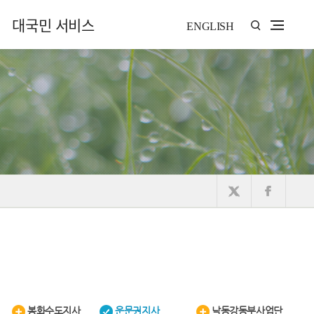
대국민 서비스
ENGLISH
봉화수도지사
운문권지사
낙동강동부사업단