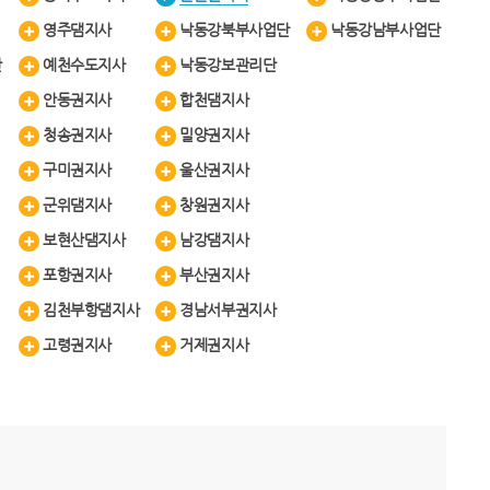
영주댐지사
낙동강북부사업단
낙동강남부사업단
단
예천수도지사
낙동강보관리단
안동권지사
합천댐지사
청송권지사
밀양권지사
구미권지사
울산권지사
군위댐지사
창원권지사
보현산댐지사
남강댐지사
포항권지사
부산권지사
김천부항댐지사
경남서부권지사
고령권지사
거제권지사