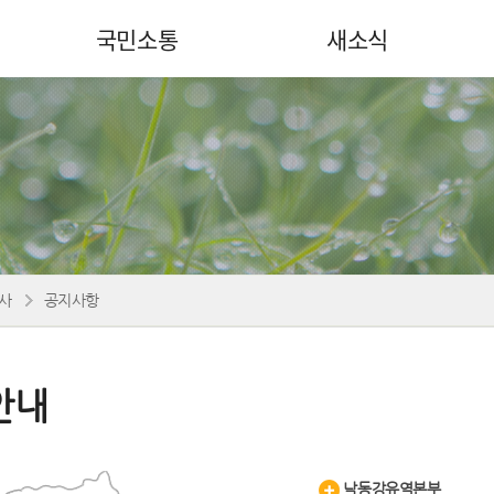
국민소통
새소식
사
공지사항
안내
낙동강유역본부