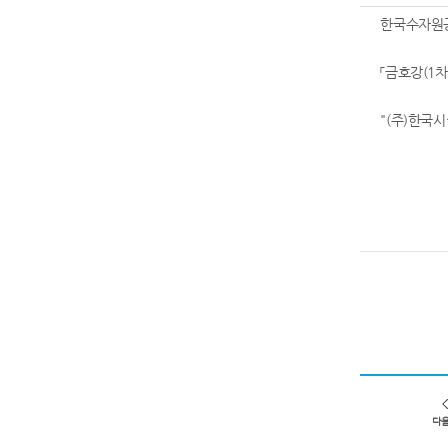
한국수자원공
「금호강(1
"(주)한국
다