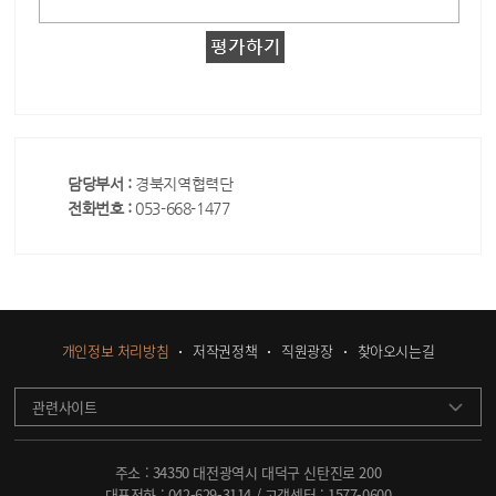
담당부서 :
경북지역협력단
전화번호 :
053-668-1477
개인정보 처리방침
저작권정책
직원광장
찾아오시는길
관련사이트
주소 : 34350 대전광역시 대덕구 신탄진로 200
대표전화 :
042-629-3114
/ 고객센터 :
1577-0600