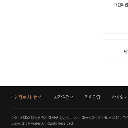
개선의견
담
개인정보 처리방침
저작권정책
직원광장
찾아오시
주소 : 34350 대전광역시 대덕구 신탄진로 200
대표전화 :
042-629-3114
/ 고
Copyright K-water All Rights Reserved.