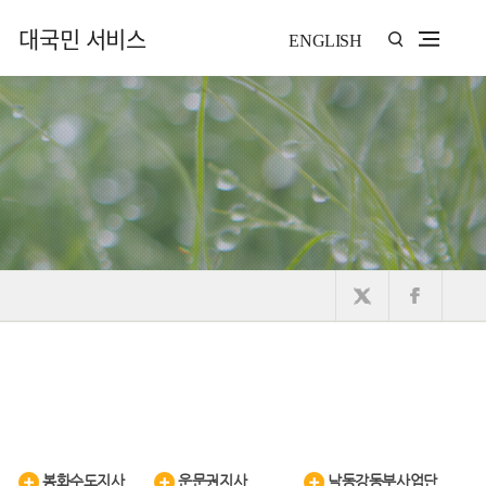
대국민 서비스
ENGLISH
봉화수도지사
운문권지사
낙동강동부사업단