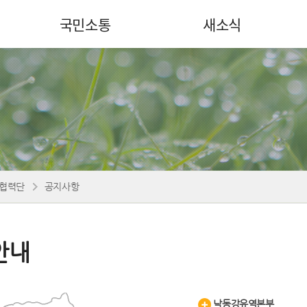
국민소통
새소식
협력단
공지사항
안내
낙동강유역본부