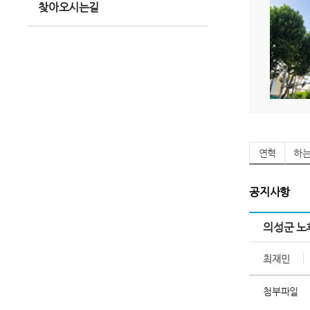
찾아오시는길
연혁
하
공지사항
의성군 노
최재민
첨부파일