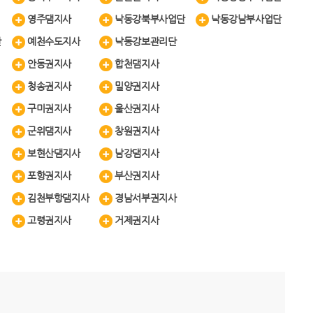
영주댐지사
낙동강북부사업단
낙동강남부사업단
단
예천수도지사
낙동강보관리단
안동권지사
합천댐지사
청송권지사
밀양권지사
구미권지사
울산권지사
군위댐지사
창원권지사
보현산댐지사
남강댐지사
포항권지사
부산권지사
김천부항댐지사
경남서부권지사
고령권지사
거제권지사