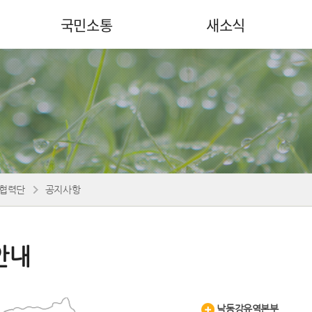
국민소통
새소식
협력단
공지사항
안내
낙동강유역본부