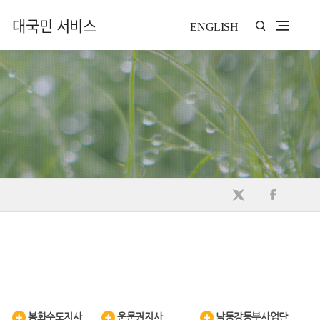
대국민 서비스
ENGLISH
봉화수도지사
운문권지사
낙동강동부사업단