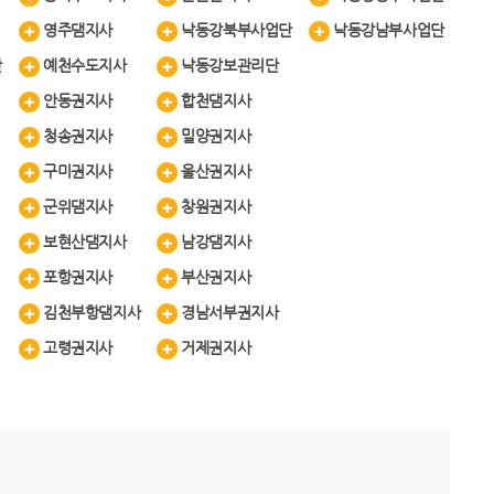
영주댐지사
낙동강북부사업단
낙동강남부사업단
단
예천수도지사
낙동강보관리단
안동권지사
합천댐지사
청송권지사
밀양권지사
구미권지사
울산권지사
군위댐지사
창원권지사
보현산댐지사
남강댐지사
포항권지사
부산권지사
김천부항댐지사
경남서부권지사
고령권지사
거제권지사