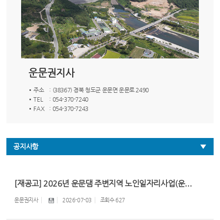
운문권지사
주소
: (38367) 경북 청도군 운문면 운문로 2490
TEL
: 054-370-7240
FAX
: 054-370-7243
공지사항
[재공고] 2026년 운문댐 주변지역 노인일자리사업(운...
운문권지사
2026-07-03
조회수
627