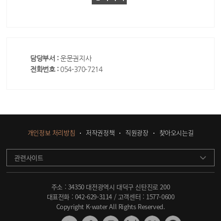
담당부서 :
운문권지사
전화번호 :
054-370-7214
개인정보 처리방침
저작권정책
직원광장
찾아오시는길
관련사이트
주소 : 34350 대전광역시 대덕구 신탄진로 200
대표전화 :
042-629-3114
/ 고객센터 :
1577-0600
Copyright K-water All Rights Reserved.