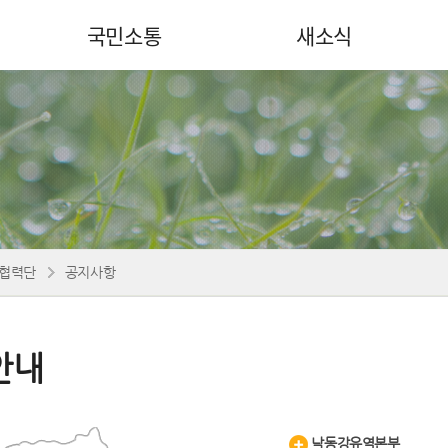
국민소통
새소식
협력단
공지사항
안내
낙동강유역본부