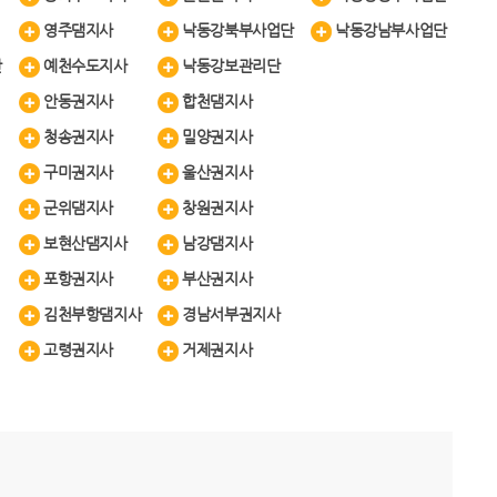
영주댐지사
낙동강북부사업단
낙동강남부사업단
단
예천수도지사
낙동강보관리단
안동권지사
합천댐지사
청송권지사
밀양권지사
구미권지사
울산권지사
군위댐지사
창원권지사
보현산댐지사
남강댐지사
포항권지사
부산권지사
김천부항댐지사
경남서부권지사
고령권지사
거제권지사