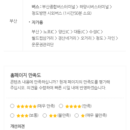
버스 :
부산종합버스터미널 > 하양시버스터미널 >
청도방면 시외버스 (1시간50분 소요)
부산
자가용
부산 > 노포IC > 양산JC > 대동JC > 수성IC >
월드컵삼거리 > 경산네거리 > 오거리 > 청도 > 자인 >
운문권관리단
홈페이지 만족도
콘텐츠 내용에 만족하십니까? 현재 페이지의 만족도를 평가해
주십시오. 의견을 수렴하여 빠른 시일 내에 반영하겠습니다.
(매우 만족)
(만족)
(보통)
(불만족)
(매우 불만족)
개선의견