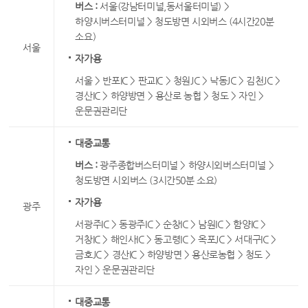
버스 :
서울(강남터미널,동서울터미널) >
하양시버스터미널 > 청도방면 시외버스 (4시간20분
소요)
서울
자가용
서울 > 반포IC > 판교IC > 청원JC > 낙동JC > 김천JC >
경산IC > 하양방면 > 용산로 농협 > 청도 > 자인 >
운문권관리단
대중교통
버스 :
광주종합버스터미널 > 하양시외버스터미널 >
청도방면 시외버스 (3시간50분 소요)
자가용
광주
서광주IC > 동광주IC > 순창IC > 남원IC > 함양IC >
거창IC > 해인사IC > 동고령IC > 옥포JC > 서대구IC >
금호JC > 경산IC > 하양방면 > 용산로농협 > 청도 >
자인 > 운문권관리단
대중교통