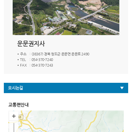
운문권지사
주소
: (38367) 경북 청도군 운문면 운문로 2490
TEL
: 054-370-7240
FAX
: 054-370-7243
오시는길
교통편안내