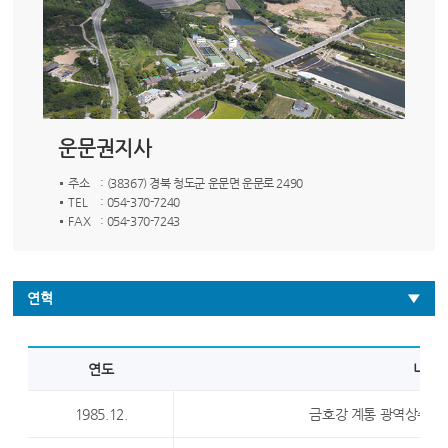
운문권지사
주소
: (38367) 경북 청도군 운문면 운문로 2490
TEL
: 054-370-7240
FAX
: 054-370-7243
연혁
연도
내용
1985.12.
금호강 계통 광역상수도사