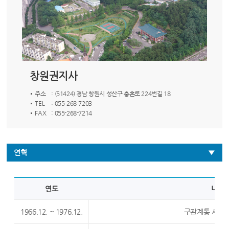
창원권지사
주소
: (51424) 경남 창원시 성산구 충혼로 224번길 18
TEL
: 055-268-7203
FAX
: 055-268-7214
연혁
연도
내용
1966.12. ~ 1976.12.
구관계통 시설