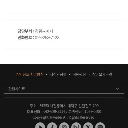
담당부서 :
창원권지사
전화번호 :
055-268-7128
개인정보 처리방침
저작권정책
직원광장
찾아오시는길
관련사이트
주소 : 34350 대전광역시 대덕구 신탄진로 200
대표전화 :
042-629-3114
/ 고객센터 :
1577-0600
Copyright K-water All Rights Reserved.