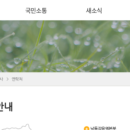
국민소통
새소식
사
연락처
안내
낙동강유역본부