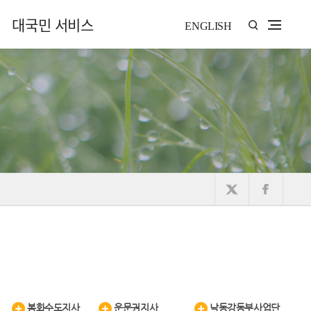
대국민 서비스
ENGLISH
봉화수도지사
운문권지사
낙동강동부사업단