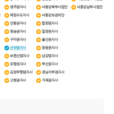
영주댐지사
낙동강북부사업단
낙동강남부사업단
단
예천수도지사
낙동강보관리단
안동권지사
합천댐지사
청송권지사
밀양권지사
구미권지사
울산권지사
군위댐지사
창원권지사
보현산댐지사
남강댐지사
포항권지사
부산권지사
김천부항댐지사
경남서부권지사
고령권지사
거제권지사