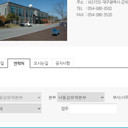
주소
: (43155) 대구광역시 
TEL
: 054-380-3502
FAX
: 054-380-3520
는일
오시는길
공지사항
연락처
본부
부서/사
업무