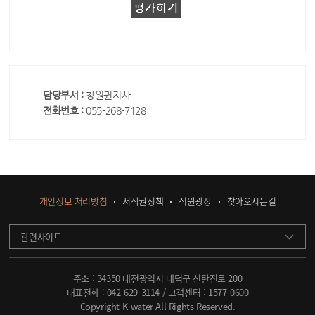
담당부서 :
창원권지사
전화번호 :
055-268-7128
개인정보 처리방침
저작권정책
직원광장
찾아오시는길
관련사이트
주소 : 34350 대전광역시 대덕구 신탄진로 200
대표전화 :
042-629-3114
/ 고객센터 :
1577-0600
Copyright K-water All Rights Reserved.