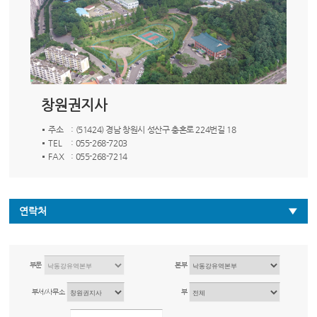
창원권지사
주소
: (51424) 경남 창원시 성산구 충혼로 224번길 18
TEL
: 055-268-7203
FAX
: 055-268-7214
연락처
부문
본부
부서/사무소
부