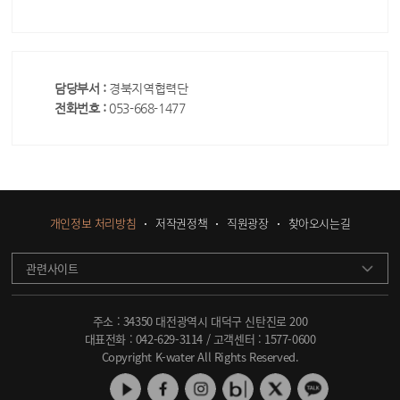
담당부서 :
경북지역협력단
전화번호 :
053-668-1477
개인정보 처리방침
저작권정책
직원광장
찾아오시는길
관련사이트
주소 : 34350 대전광역시 대덕구 신탄진로 200
대표전화 :
042-629-3114
/ 고객센터 :
1577-0600
Copyright K-water All Rights Reserved.