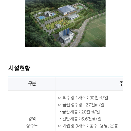
시설현황
구분
주요
ㅇ 취수장 1개소 : 30천㎡/일
ㅇ 금산정수장 : 27천㎡/일
- 금산계통 : 20천㎡/일
광역
- 진안계통 : 6.6천㎡/일
상수도
ㅇ 가압장 3개소 : 송수, 용담, 운봉