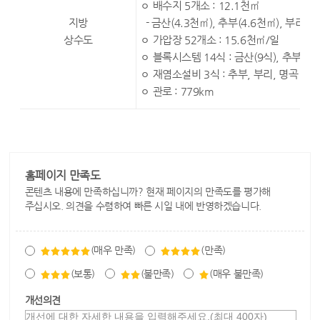
ㅇ 배수지 5개소 : 12.1천㎡
지방
- 금산(4.3천㎡), 추부(4.6천㎡), 부리(1
상수도
ㅇ 가압장 52개소 : 15.6천㎡/일
ㅇ 블록시스템 14식 : 금산(9식), 추부(3식)
ㅇ 재염소설비 3식 : 추부, 부리, 명곡
ㅇ 관로 : 779km
홈페이지 만족도
콘텐츠 내용에 만족하십니까? 현재 페이지의 만족도를 평가해
주십시오. 의견을 수렴하여 빠른 시일 내에 반영하겠습니다.
(매우 만족)
(만족)
(보통)
(불만족)
(매우 불만족)
개선의견