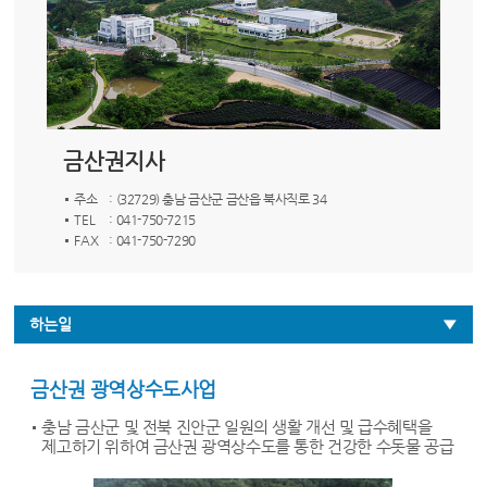
금산권지사
주소
: (32729) 충남 금산군 금산읍 북사직로 34
TEL
: 041-750-7215
FAX
: 041-750-7290
하는일
금산권 광역상수도사업
충남 금산군 및 전북 진안군 일원의 생활 개선 및 급수혜택을
제고하기 위하여 금산권 광역상수도를 통한 건강한 수돗물 공급