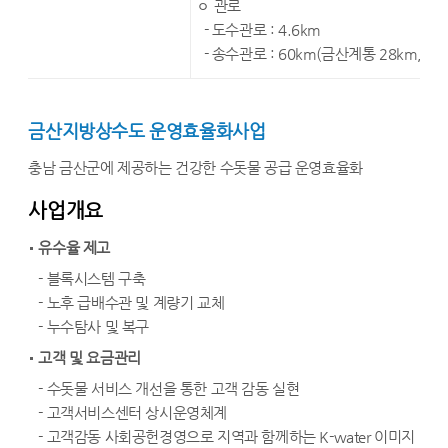
ㅇ 관로
- 도수관로 : 4.6km
- 송수관로 : 60km(금산계통 28km, 진
금산지방상수도 운영효율화사업
충남 금산군에 제공하는 건강한 수돗물 공급 운영효율화
사업개요
유수율 제고
- 블록시스템 구축
- 노후 급배수관 및 계량기 교체
- 누수탐사 및 복구
고객 및 요금관리
- 수돗물 서비스 개선을 통한 고객 감동 실현
- 고객서비스센터 상시운영체계
- 고객감동 사회공헌경영으로 지역과 함께하는 K-water 이미지