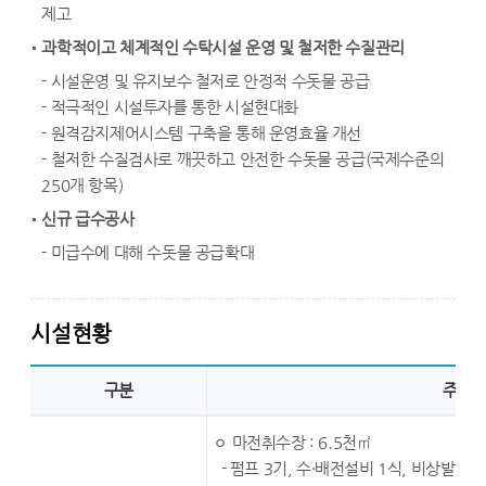
제고
과학적이고 체계적인 수탁시설 운영 및 철저한 수질관리
- 시설운영 및 유지보수 철저로 안정적 수돗물 공급
- 적극적인 시설투자를 통한 시설현대화
- 원격감지제어시스템 구축을 통해 운영효율 개선
- 철저한 수질검사로 깨끗하고 안전한 수돗물 공급(국제수준의
250개 항목)
신규 급수공사
- 미급수에 대해 수돗물 공급확대
시설현황
구분
주요
ㅇ 마전취수장 : 6.5천㎡
- 펌프 3기, 수·배전설비 1식, 비상발전기