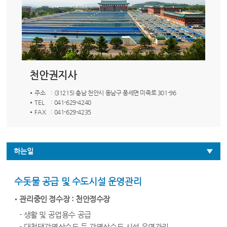
천안권지사
주소
: (31215) 충남 천안시 동남구 풍세면 미죽로 301-96
TEL
: 041-629-4240
FAX
: 041-629-4235
하는일
수돗물 공급 및 수도시설 운영관리
관리중인 정수장 : 천안정수장
- 생활 및 공업용수 공급
- 대청댐광역상수도 등 광역상수도 시설 운영관리