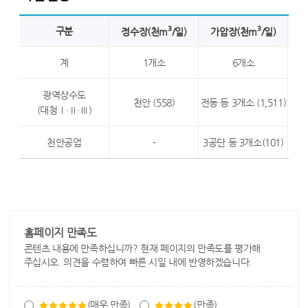
3
3
구분
정수장(천m
/일)
가압장(천m
/일)
계
1개소
6개소
광역상수도
천안 (558)
전동 등 3개소 (1,511)
(대청Ⅰ·Ⅱ·Ⅲ)
천안공업
-
3공단 등 3개소(101)
홈페이지 만족도
콘텐츠 내용에 만족하십니까? 현재 페이지의 만족도를 평가해
주십시오. 의견을 수렴하여 빠른 시일 내에 반영하겠습니다.
(매우 만족)
(만족)