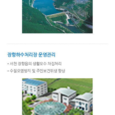
장항하수처리장 운영관리
서천 장항읍의 생활오수 차집처리
수질오염방지 및 주민보건위생 향상