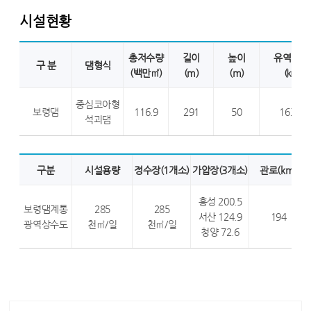
시설현황
총저수량
길이
높이
유역면적
구 분
댐형식
(백만㎥)
(m)
(m)
(㎦)
중심코아형
보령댐
116.9
291
50
163.6
석괴댐
구분
시설용량
정수장(1개소)
가압장(3개소)
관로(km)
홍성 200.5
보령댐계통
285
285
서산 124.9
194
광역상수도
천㎥/일
천㎥/일
청양 72.6