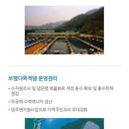
보령다목적댐 운영관리
수자원조사 및 댐운영 효율화로 적정 용수 확보 및 홍수피해
경감
무공해 수력에너지 생산
댐주변지원사업으로 지역주민과의 유대강화