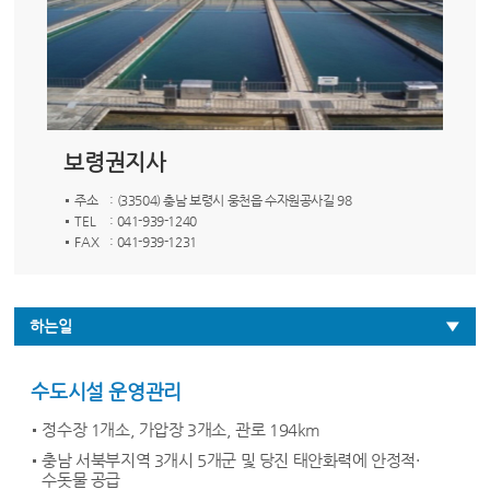
보령권지사
주소
: (33504) 충남 보령시 웅천읍 수자원공사길 98
TEL
: 041-939-1240
FAX
: 041-939-1231
하는일
수도시설 운영관리
정수장 1개소, 가압장 3개소, 관로 194km
충남 서북부지역 3개시 5개군 및 당진 태안화력에 안정적·
수돗물 공급