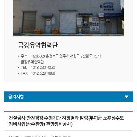
금강유역협력단
주소
: (28632) 충청북도 청주시 서원구 2순환로 1571
금강유역협력단
TEL
: 043-230-4232
FAX
: 042-629-4888
공지사항
건설공사 안전점검 수행기관 지정결과 알림(부여군 노후상수도
정비사업(상수관망) 관망정비공사)