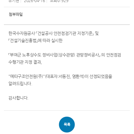
유기현
2026-04-16
조회수
929
첨부파일
한국수자원공사 「건설공사 안전점검기관 지정기준」 및
「건설기술진흥법」에 따라 실시한
「부여군 노후상수도 정비사업(상수관망) 관망정비공사」 의 안전점검
수행기관 지정 결과,
"메타구조안전원(주)"(대표자:서동진, 염환석)이 선정되었음을
알려드립니다.
감사합니다.
목록