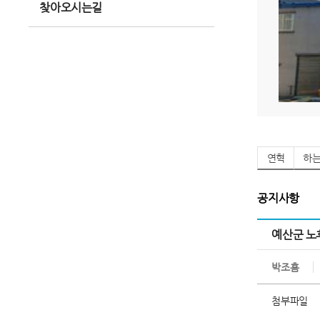
찾아오시는길
연혁
하
공지사항
예산군 노
박조흠
첨부파일