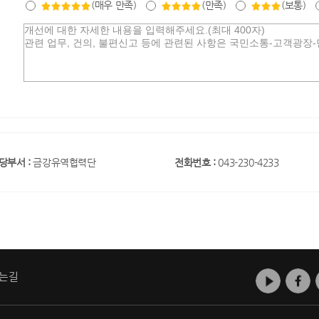
(매우 만족)
(만족)
(보통)
당부서 :
금강유역협력단
전화번호 :
043-230-4233
는길