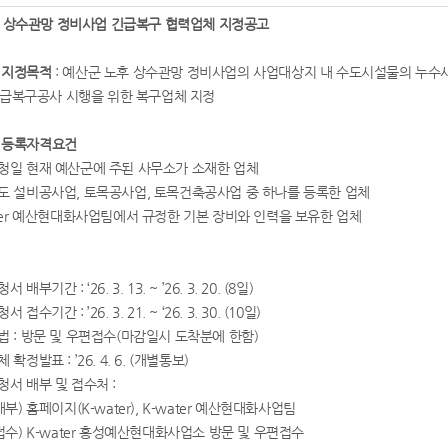
 상수관망 정비사업 긴급복구 협력업체 지정공고
체 지정목적
: 예산군 노후 상수관망 정비사업의 사업대상지 내 수도시설물의 누수
급복구공사 시행을 위한 복구업체 지정
체 등록자격요건
청일 현재 예산군에 주된 사무소가 소재한 업체
도 설비공사업, 토목공사업, 토목건축공사업 중 하나를 등록한 업체
ater 예산현대화사업팀에서 규정한 기본 장비와 인력을 보유한 업체
배부기간 : ‘26. 3. 13. ~ ’26. 3. 20. (8일)
접수기간 : ’26. 3. 21. ~ ‘26. 3. 30. (10일)
 : 방문 및 우편접수(마감일시 도착분에 한함)
확정발표 : ’26. 4. 6. (개별통보)
서 배부 및 접수처 :
) 홈페이지(K-water), K-water 예산현대화사업팀
수) K-water 홍성예산현대화사업소 방문 및 우편접수