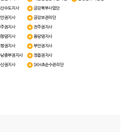
서산수도지사
금강북부사업단
천안권지사
금강보관리단
청주권지사
전주권지사
대청댐지사
용담댐지사
보령권지사
부안권지사
충남중부권지사
정읍권지사
금산권지사
SKH초순수관리단