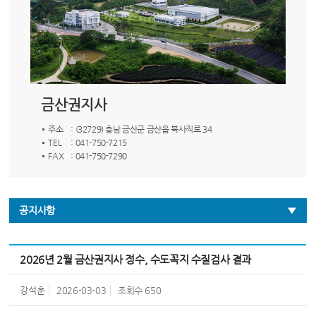
금산권지사
주소
: (32729) 충남 금산군 금산읍 북사직로 34
TEL
: 041-750-7215
FAX
: 041-750-7290
공지사항
2026년 2월 금산권지사 정수, 수도꼭지 수질검사 결과
강석훈
2026-03-03
조회수
650