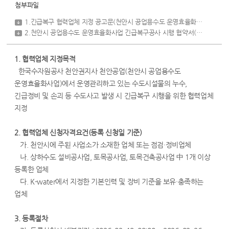
첨부파일
1.긴급복구 협력업체 지정 공고문(천안시 공업용수도 운영효율화사업).hwp
2.천안시 공업용수도 운영효율화사업 긴급복구공사 시행 협약서(안).hwp
[ 
1. 협력업체 지정목적
한국수자원공사 천안권지사 천안공업(천안시 공업용수도
운영효율화사업)에서 운영관리하고 있는 수도시설물의 누수,
긴급정비 및 손괴 등 수도사고 발생 시 긴급복구 시행을 위한 협력업체
지정
2. 협력업체 신청자격요건(등록 신청일 기준)
가. 천안시에 주된 사업소가 소재한 업체 또는 점검·정비업체
나. 상하수도 설비공사업, 토목공사업, 토목건축공사업 中 1개 이상
등록한 업체
다. K-water에서 지정한 기본인력 및 장비 기준을 보유·충족하는
업체
3. 등록절차