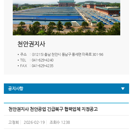
천안권지사
주소
: (31215) 충남 천안시 동남구 풍세면 미죽로 301-96
TEL
: 041-629-4240
FAX
: 041-629-4235
공지사항
천안권지사 천안공업 긴급복구 협력업체 지정공고
고청희
2026-02-19
조회수
1238