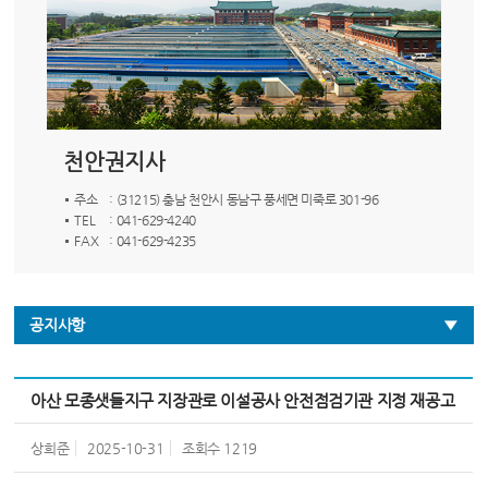
천안권지사
주소
: (31215) 충남 천안시 동남구 풍세면 미죽로 301-96
TEL
: 041-629-4240
FAX
: 041-629-4235
공지사항
아산 모종샛들지구 지장관로 이설공사 안전점검기관 지정 재공고
상희준
2025-10-31
조회수
1219