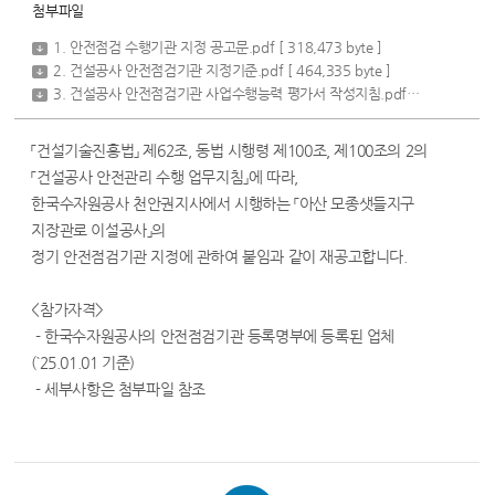
첨부파일
1. 안전점검 수행기관 지정 공고문.pdf
[ 318,473 byte ]
2. 건설공사 안전점검기관 지정기준.pdf
[ 464,335 byte ]
3. 건설공사 안전점검기관 사업수행능력 평가서 작성지침.pdf
[ 393,720 byt
「건설기술진흥법」 제62조, 동법 시행령 제100조, 제100조의 2의
「건설공사 안전관리 수행 업무지침」에 따라,
한국수자원공사 천안권지사에서 시행하는 「아산 모종샛들지구
지장관로 이설공사」의
정기 안전점검기관 지정에 관하여 붙임과 같이 재공고합니다.
<참가자격>
- 한국수자원공사의 안전점검기관 등록명부에 등록된 업체
(`25.01.01 기준)
- 세부사항은 첨부파일 참조