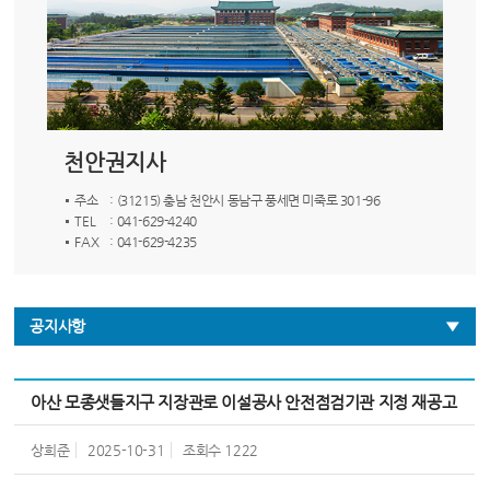
천안권지사
주소
: (31215) 충남 천안시 동남구 풍세면 미죽로 301-96
TEL
: 041-629-4240
FAX
: 041-629-4235
공지사항
아산 모종샛들지구 지장관로 이설공사 안전점검기관 지정 재공고
상희준
2025-10-31
조회수
1222