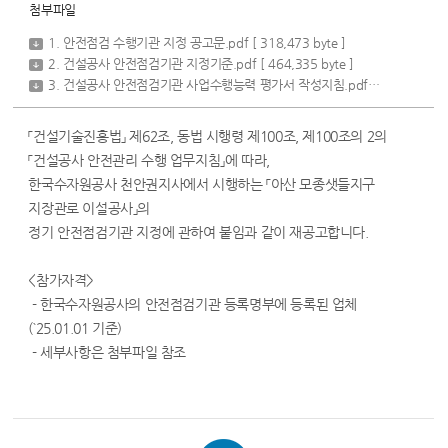
첨부파일
1. 안전점검 수행기관 지정 공고문.pdf
[ 318,473 byte ]
2. 건설공사 안전점검기관 지정기준.pdf
[ 464,335 byte ]
3. 건설공사 안전점검기관 사업수행능력 평가서 작성지침.pdf
[ 393,720 byt
「건설기술진흥법」 제62조, 동법 시행령 제100조, 제100조의 2의
「건설공사 안전관리 수행 업무지침」에 따라,
한국수자원공사 천안권지사에서 시행하는 「아산 모종샛들지구
지장관로 이설공사」의
정기 안전점검기관 지정에 관하여 붙임과 같이 재공고합니다.
<참가자격>
- 한국수자원공사의 안전점검기관 등록명부에 등록된 업체
(`25.01.01 기준)
- 세부사항은 첨부파일 참조