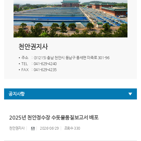
천안권지사
주소
: (31215) 충남 천안시 동남구 풍세면 미죽로 301-96
TEL
: 041-629-4240
FAX
: 041-629-4235
공지사항
2025년 천안정수장 수돗물품질보고서 배포
천안권지사
2026-06-29
조회수
330