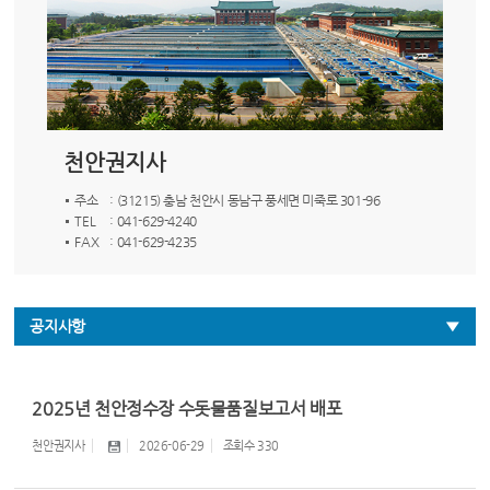
천안권지사
주소
: (31215) 충남 천안시 동남구 풍세면 미죽로 301-96
TEL
: 041-629-4240
FAX
: 041-629-4235
공지사항
2025년 천안정수장 수돗물품질보고서 배포
천안권지사
2026-06-29
조회수
330