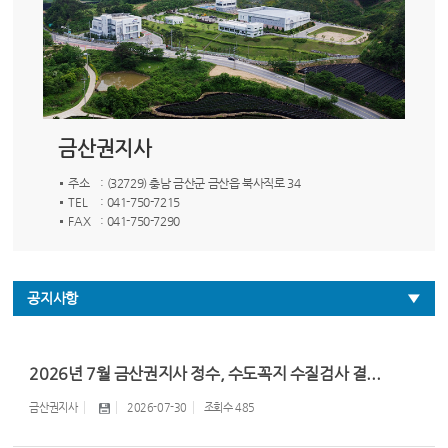
금산권지사
주소
: (32729) 충남 금산군 금산읍 북사직로 34
TEL
: 041-750-7215
FAX
: 041-750-7290
공지사항
2026년 7월 금산권지사 정수, 수도꼭지 수질검사 결...
금산권지사
2026-07-30
조회수
485