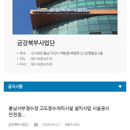
금강북부사업단
주소
: (31480) 충남 아산시 배방읍 배방로 22 삼영빌딩 4층
TEL
: 041-620-4713
FAX
: 041-620-4745
공지사항
충남서부정수장 고도정수처리시설 설치사업 시설공사
안전점...
금강북부사업단
2026-03-27
조회수
828