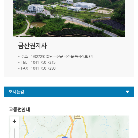
금산권지사
주소
: (32729) 충남 금산군 금산읍 북사직로 34
TEL
: 041-750-7215
FAX
: 041-750-7290
오시는길
교통편안내