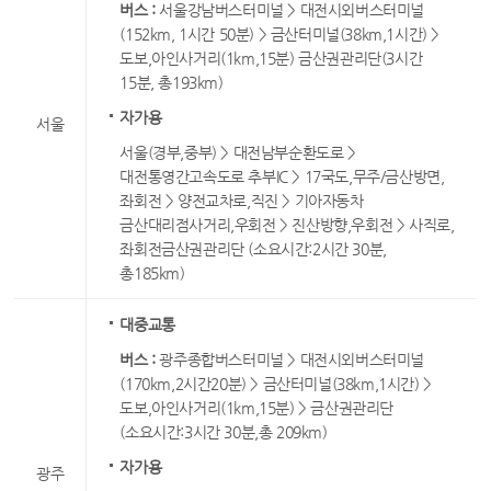
버스 :
서울강남버스터미널 > 대전시외버스터미널
(152km, 1시간 50분) > 금산터미널(38km,1시간) >
도보,아인사거리(1km,15분) 금산권관리단(3시간
15분, 총193km)
자가용
서울
서울(경부,중부) > 대전남부순환도로 >
대전통영간고속도로 추부IC > 17국도,무주/금산방면,
좌회전 > 양전교차로,직진 > 기아자동차
금산대리점사거리,우회전 > 진산방향,우회전 > 사직로,
좌회전금산권관리단 (소요시간:2시간 30분,
총185km)
대중교통
버스 :
광주종합버스터미널 > 대전시외버스터미널
(170km,2시간20분) > 금산터미널(38km,1시간) >
도보,아인사거리(1km,15분) > 금산권관리단
(소요시간:3시간 30분,총 209km)
자가용
광주