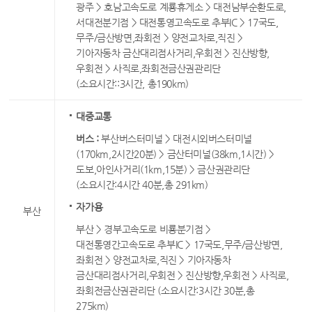
광주 > 호남고속도로 계룡휴게소 > 대전남부순환도로,
서대전분기점 > 대전통영고속도로 추부IC > 17국도,
무주/금산방면,좌회전 > 양전교차로,직진 >
기아자동차 금산대리점사거리,우회전 > 진산방향,
우회전 > 사직로,좌회전금산권관리단
(소요시간::3시간, 총190km)
대중교통
버스 :
부산버스터미널 > 대전시외버스터미널
(170km,2시간20분) > 금산터미널(38km,1시간) >
도보,아인사거리(1km,15분) > 금산권관리단
(소요시간:4시간 40분,총 291km)
자가용
부산
부산 > 경부고속도로 비룡분기점 >
대전통영간고속도로 추부IC > 17국도,무주/금산방면,
좌회전 > 양전교차로,직진 > 기아자동차
금산대리점사거리,우회전 > 진산방향,우회전 > 사직로,
좌회전금산권관리단 (소요시간:3시간 30분,총
275km)