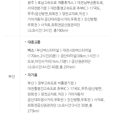
광주 > 호남고속도로 계룡휴게소 > 대전남부순환도로,
서대전분기점 > 대전통영고속도로 추부IC > 17국도,
무주/금산방면,좌회전 > 양전교차로,직진 >
기아자동차 금산대리점사거리,우회전 > 진산방향,
우회전 > 사직로,좌회전금산권관리단
(소요시간::3시간, 총190km)
대중교통
버스 :
부산버스터미널 > 대전시외버스터미널
(170km,2시간20분) > 금산터미널(38km,1시간) >
도보,아인사거리(1km,15분) > 금산권관리단
(소요시간:4시간 40분,총 291km)
자가용
부산
부산 > 경부고속도로 비룡분기점 >
대전통영간고속도로 추부IC > 17국도,무주/금산방면,
좌회전 > 양전교차로,직진 > 기아자동차
금산대리점사거리,우회전 > 진산방향,우회전 > 사직로,
좌회전금산권관리단 (소요시간:3시간 30분,총
275km)