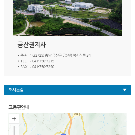
금산권지사
주소
: (32729) 충남 금산군 금산읍 북사직로 34
TEL
: 041-750-7215
FAX
: 041-750-7290
오시는길
교통편안내