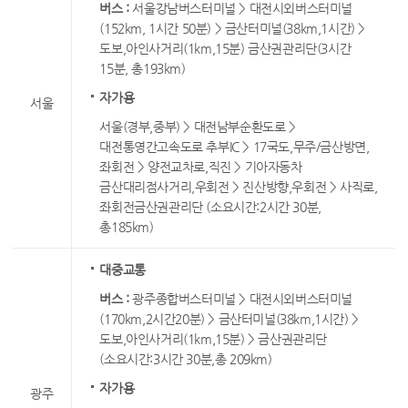
버스 :
서울강남버스터미널 > 대전시외버스터미널
(152km, 1시간 50분) > 금산터미널(38km,1시간) >
도보,아인사거리(1km,15분) 금산권관리단(3시간
15분, 총193km)
자가용
서울
서울(경부,중부) > 대전남부순환도로 >
대전통영간고속도로 추부IC > 17국도,무주/금산방면,
좌회전 > 양전교차로,직진 > 기아자동차
금산대리점사거리,우회전 > 진산방향,우회전 > 사직로,
좌회전금산권관리단 (소요시간:2시간 30분,
총185km)
대중교통
버스 :
광주종합버스터미널 > 대전시외버스터미널
(170km,2시간20분) > 금산터미널(38km,1시간) >
도보,아인사거리(1km,15분) > 금산권관리단
(소요시간:3시간 30분,총 209km)
자가용
광주