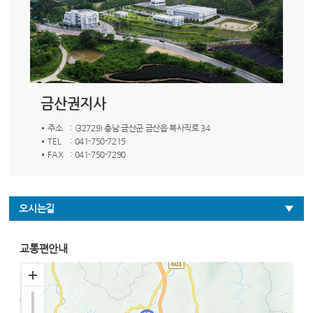
금산권지사
주소
: (32729) 충남 금산군 금산읍 북사직로 34
TEL
: 041-750-7215
FAX
: 041-750-7290
오시는길
교통편안내