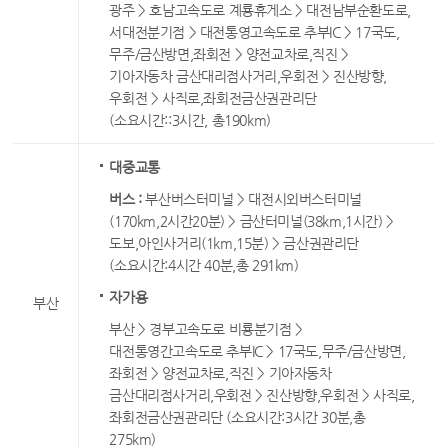
광주 > 호남고속도로 계룡휴게소 > 대전남부순환도로,
서대전분기점 > 대전통영고속도로 추부IC > 17국도,
무주/금산방면,좌회전 > 양전교차로,직진 >
기아자동차 금산대리점사거리,우회전 > 진산방향,
우회전 > 사직로,좌회전금산권관리단
(소요시간::3시간, 총190km)
대중교통
버스 :
부산버스터미널 > 대전시외버스터미널
(170km,2시간20분) > 금산터미널(38km,1시간) >
도보,아인사거리(1km,15분) > 금산권관리단
(소요시간:4시간 40분,총 291km)
자가용
부산
부산 > 경부고속도로 비룡분기점 >
대전통영간고속도로 추부IC > 17국도,무주/금산방면,
좌회전 > 양전교차로,직진 > 기아자동차
금산대리점사거리,우회전 > 진산방향,우회전 > 사직로,
좌회전금산권관리단 (소요시간:3시간 30분,총
275km)