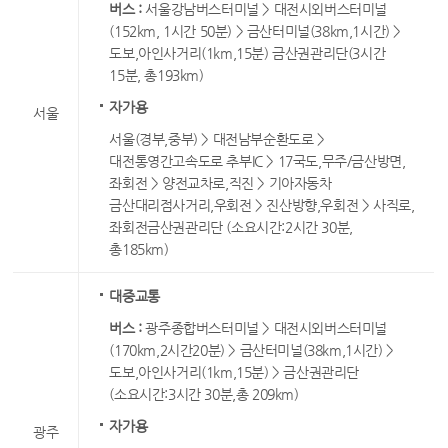
버스 :
서울강남버스터미널 > 대전시외버스터미널
(152km, 1시간 50분) > 금산터미널(38km,1시간) >
도보,아인사거리(1km,15분) 금산권관리단(3시간
15분, 총193km)
자가용
서울
서울(경부,중부) > 대전남부순환도로 >
대전통영간고속도로 추부IC > 17국도,무주/금산방면,
좌회전 > 양전교차로,직진 > 기아자동차
금산대리점사거리,우회전 > 진산방향,우회전 > 사직로,
좌회전금산권관리단 (소요시간:2시간 30분,
총185km)
대중교통
버스 :
광주종합버스터미널 > 대전시외버스터미널
(170km,2시간20분) > 금산터미널(38km,1시간) >
도보,아인사거리(1km,15분) > 금산권관리단
(소요시간:3시간 30분,총 209km)
자가용
광주