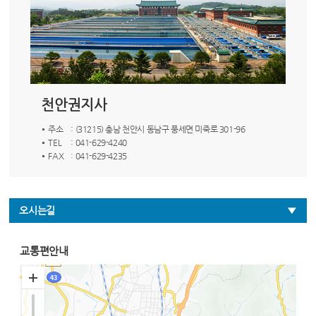
천안권지사
주소
: (31215) 충남 천안시 동남구 풍세면 미죽로 301-96
TEL
: 041-629-4240
FAX
: 041-629-4235
오시는길
교통편안내