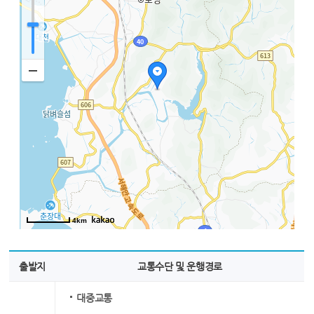
4km
출발지
교통수단 및 운행경로
대중교통