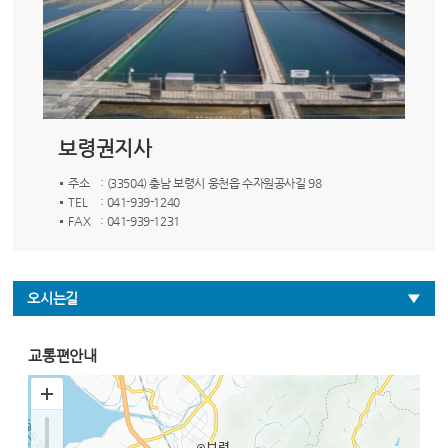
보령권지사
주소
: (33504) 충남 보령시 웅천읍 수자원공사길 98
TEL
: 041-939-1240
FAX
: 041-939-1231
오시는길
교통편안내