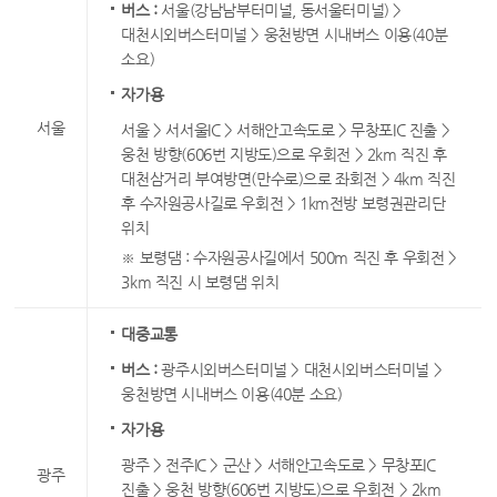
버스 :
서울(강남남부터미널, 동서울터미널) >
대천시외버스터미널 > 웅천방면 시내버스 이용(40분
소요)
자가용
서울
서울 > 서서울IC > 서해안고속도로 > 무창포IC 진출 >
웅천 방향(606번 지방도)으로 우회전 > 2km 직진 후
대천삼거리 부여방면(만수로)으로 좌회전 > 4km 직진
후 수자원공사길로 우회전 > 1km전방 보령권관리단
위치
※ 보령댐 : 수자원공사길에서 500m 직진 후 우회전 >
3km 직진 시 보령댐 위치
대중교통
버스 :
광주시외버스터미널 > 대천시외버스터미널 >
웅천방면 시내버스 이용(40분 소요)
자가용
광주 > 전주IC > 군산 > 서해안고속도로 > 무창포IC
광주
진출 > 웅천 방향(606번 지방도)으로 우회전 > 2km