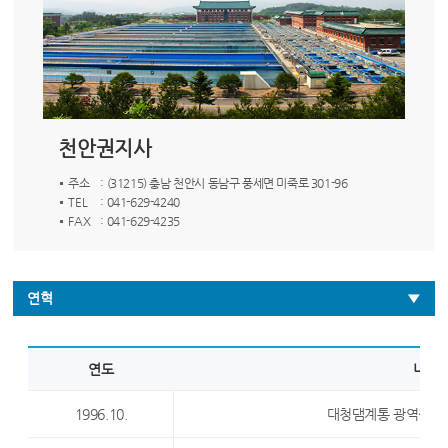
천안권지사
주소
: (31215) 충남 천안시 동남구 풍세면 미죽로 301-96
TEL
: 041-629-4240
FAX
: 041-629-4235
연혁
연도
내용
1996.10.
대청댐계통 광역상수