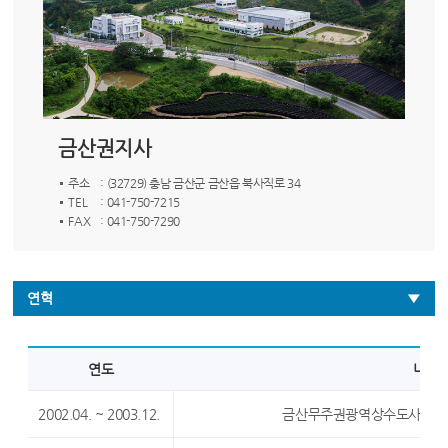
금산권지사
주소
: (32729) 충남 금산군 금산읍 북사직로 34
TEL
: 041-750-7215
FAX
: 041-750-7290
연혁
연도
내용
2002.04. ~ 2003.12.
금산무주권광역상수도사업 타