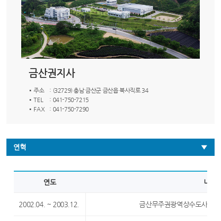
금산권지사
주소
: (32729) 충남 금산군 금산읍 북사직로 34
TEL
: 041-750-7215
FAX
: 041-750-7290
연혁
연도
내용
2002.04. ~ 2003.12.
금산무주권광역상수도사업 타